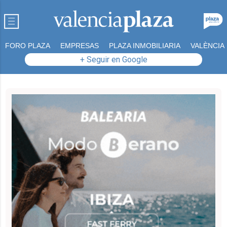
FORO PLAZA
EMPRESAS
PLAZA INMOBILIARIA
VALÈNCIA
+ Seguir en Google