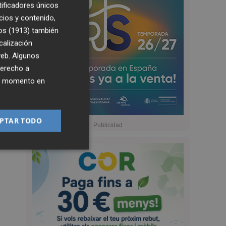
tificadores únicos
cios y contenido,
os (1913)
también
calización
 web. Algunos
derecho a
ier momento en
PTAR TODO