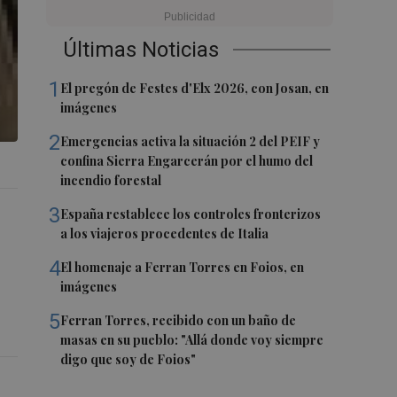
Últimas Noticias
1
El pregón de Festes d'Elx 2026, con Josan, en
imágenes
2
Emergencias activa la situación 2 del PEIF y
confina Sierra Engarcerán por el humo del
incendio forestal
3
España restablece los controles fronterizos
a los viajeros procedentes de Italia
4
El homenaje a Ferran Torres en Foios, en
imágenes
5
Ferran Torres, recibido con un baño de
masas en su pueblo: "Allá donde voy siempre
digo que soy de Foios"