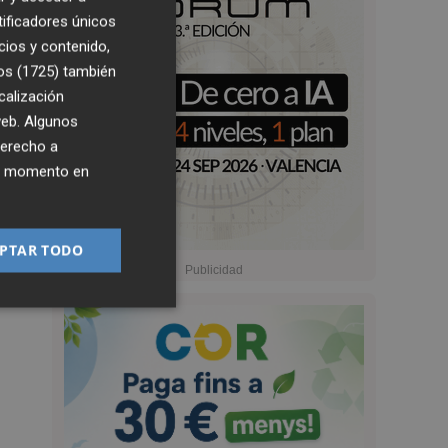
tificadores únicos
cios y contenido,
os (1725)
también
calización
 web. Algunos
derecho a
ier momento en
PTAR TODO