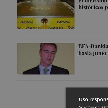
El mercado 
históricos 
BFA-Bankia,
hasta junio
Uso respons
Nosotros y nuestr