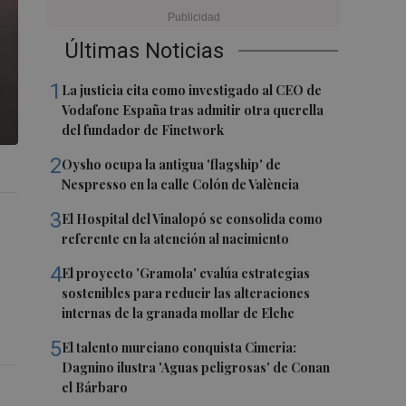
Últimas Noticias
1
La justicia cita como investigado al CEO de
Vodafone España tras admitir otra querella
del fundador de Finetwork
2
Oysho ocupa la antigua 'flagship' de
Nespresso en la calle Colón de València
3
El Hospital del Vinalopó se consolida como
referente en la atención al nacimiento
4
El proyecto 'Gramola' evalúa estrategias
sostenibles para reducir las alteraciones
internas de la granada mollar de Elche
5
El talento murciano conquista Cimeria:
Dagnino ilustra 'Aguas peligrosas' de Conan
el Bárbaro