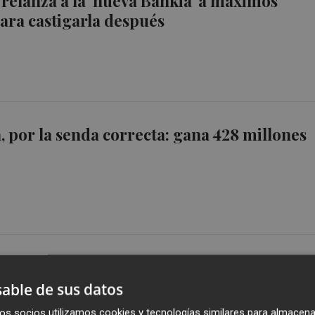
relanza a la 'nueva Bankia' a máximos
para castigarla después
 por la senda correcta: gana 428 millones
able de sus datos
os socios utilizamos cookies y tecnologías similares para almacena