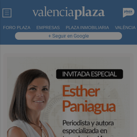
FORO PLAZA
EMPRESAS
PLAZA INMOBILIARIA
VALÈNCIA
+ Seguir en Google