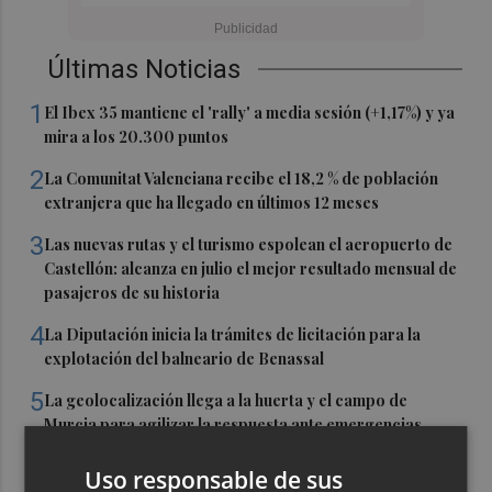
Últimas Noticias
1
El Ibex 35 mantiene el 'rally' a media sesión (+1,17%) y ya
mira a los 20.300 puntos
2
La Comunitat Valenciana recibe el 18,2 % de población
extranjera que ha llegado en últimos 12 meses
3
Las nuevas rutas y el turismo espolean el aeropuerto de
Castellón: alcanza en julio el mejor resultado mensual de
pasajeros de su historia
4
La Diputación inicia la trámites de licitación para la
explotación del balneario de Benassal
5
La geolocalización llega a la huerta y el campo de
Murcia para agilizar la respuesta ante emergencias
Uso responsable de sus