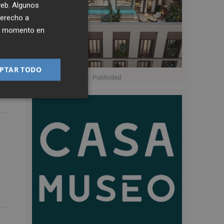
 web. Algunos
derecho a
ier momento en
PTAR TODO