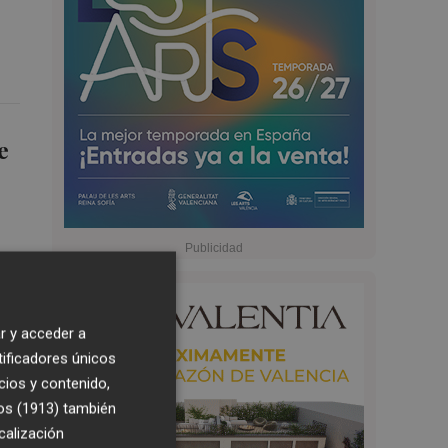
e
r y acceder a
tificadores únicos
cios y contenido,
os (1913)
también
calización