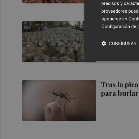
precisos y caracte
proveedores pueden
oponerse en
Confi
Las ovejas 
Configuración de 
partir de f
CONFIGURAR
Tras la pic
para burlar