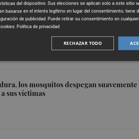
rísticas del dispositivo. Sus elecciones se aplican solo a este sitio
 basarse en el interés legítimo en lugar del consentimiento; tiene 
guración de publicidad
. Puede retirar su consentimiento en cualqu
son capaces de reconocer caras humanas a
cookies
.
Política de privacidad
otografías
RECHAZAR TODO
ACE
adura, los mosquitos despegan suavemente
 a sus víctimas