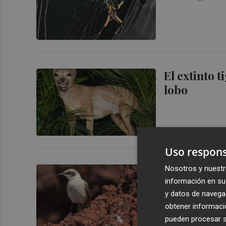
El extinto 
lobo
Uso respons
Nosotros y nuestr
Descubren 
información en su 
bastarían p
y datos de navega
obtener informació
pueden procesar su