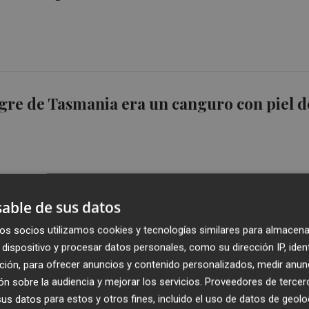
tigre de Tasmania era un canguro con piel d
able de sus datos
os socios utilizamos cookies y tecnologías similares para almacena
en las Galápagos que dos generaciones
dispositivo y procesar datos personales, como su dirección IP, iden
ara que surja una nueva especie
ción, para ofrecer anuncios y contenido personalizados, medir anun
n sobre la audiencia y mejorar los servicios.
Proveedores de tercer
s datos para estos y otros fines, incluido el uso de datos de geolo