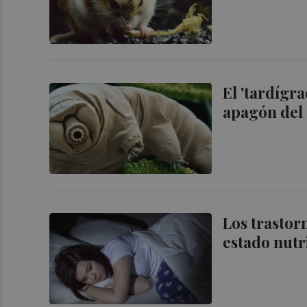
El 'tardígra
apagón del 
Los trastor
estado nutr