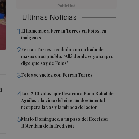
Últimas Noticias
1
El homenaje a Ferran Torres en Foios, en
imágenes
2
Ferran Torres, recibido con un baño de
masas en su pueblo: "Allá donde voy siempre
digo que soy de Foios"
3
Foios se vuelca con Ferran Torres
a
4
Las '200 vidas' que llevaron a Paco Rabal de
Águilas a la cima del cine: un documental
recupera la voz y la mirada del actor
5
Mario Domínguez, a un paso del Excelsior
Róterdam de la Eredivisie