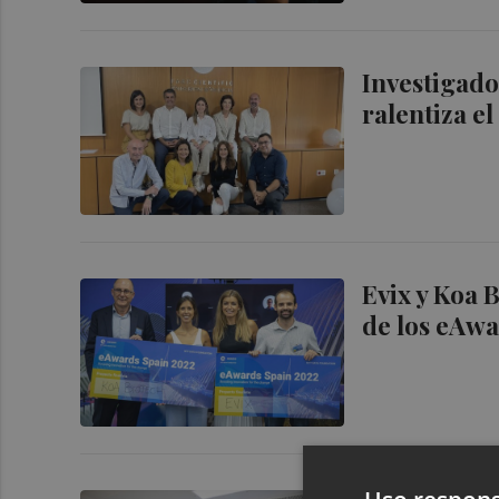
Investigado
ralentiza e
Evix y Koa 
de los eAw