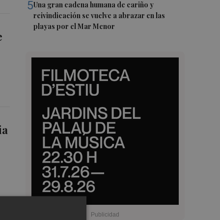
5
Una gran cadena humana de cariño y
reivindicación se vuelve a abrazar en las
playas por el Mar Menor
e
ia