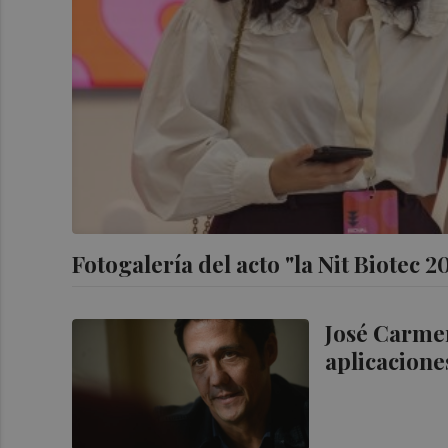
Fotogalería del acto "la Nit Biotec 2
José Carme
aplicacione