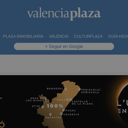
PLAZA INMOBILIARIA
VALÈNCIA
CULTURPLAZA
GUÍA HED
+ Seguir en Google