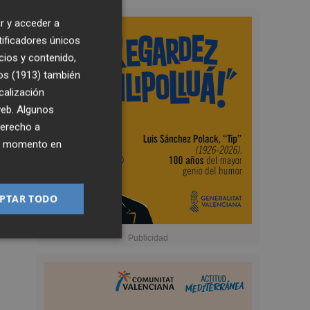
r y acceder a
tificadores únicos
cios y contenido,
os (1913)
también
calización
 web. Algunos
derecho a
ier momento en
PTAR TODO