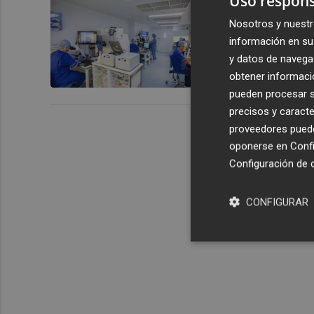
Uso respons
Valencia, h
inversores 
Nosotros y nuestr
información en su 
y datos de navega
obtener informació
pueden procesar su
precisos y caracte
proveedores pueden
oponerse en
Confi
Configuración de 
CONFIGURAR