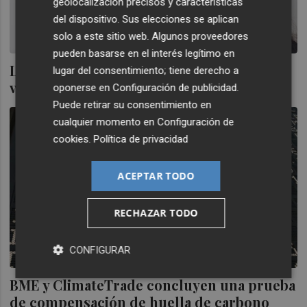
geolocalización precisos y características
del dispositivo. Sus elecciones se aplican
solo a este sitio web. Algunos proveedores
pueden basarse en el interés legítimo en
La combinación del sector de los
lugar del consentimiento; tiene derecho a
videojuegos con las finanzas
oponerse en
Configuración de publicidad
.
Puede retirar su consentimiento en
cualquier momento en
Configuración de
cookies
.
Política de privacidad
ACEPTAR TODO
RECHAZAR TODO
CONFIGURAR
BME y ClimateTrade concluyen una prueba
de compensación de huella de carbono