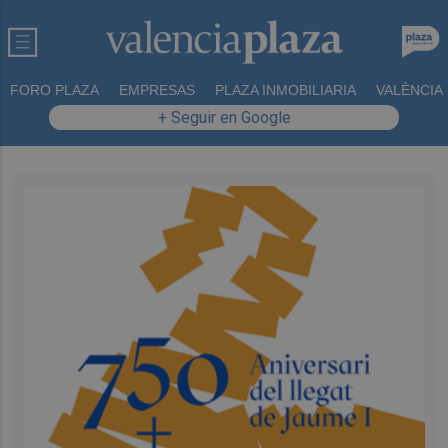
FORO PLAZA
EMPRESAS
PLAZA INMOBILIARIA
VALÈNCIA
+ Seguir en Google