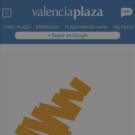
FORO PLAZA
EMPRESAS
PLAZA INMOBILIARIA
VALÈNCIA
+ Seguir en Google