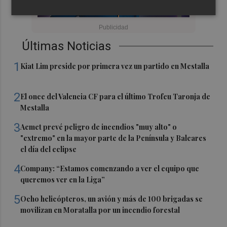
Últimas Noticias
1
Kiat Lim preside por primera vez un partido en Mestalla
2
El once del Valencia CF para el último Trofeu Taronja de
Mestalla
3
Aemet prevé peligro de incendios "muy alto" o
"extremo" en la mayor parte de la Península y Baleares
el día del eclipse
4
Company: “Estamos comenzando a ver el equipo que
queremos ver en la Liga”
5
Ocho helicópteros, un avión y más de 100 brigadas se
movilizan en Moratalla por un incendio forestal