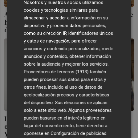
Nosotros y nuestros socios utilizamos
cookies y tecnologías similares para
Aviso a los accionistas de Saeta Yield: desde
almacenar y acceder a información en su
hoy hasta el 1 de junio tienen para
dispositivo y procesar datos personales,
decidirse sobre la OPA de Brookfield
como su dirección IP, identificadores únicos
y datos de navegación, para ofrecer
anuncios y contenido personalizados, medir
anuncios y contenido, obtener información
sobre la audiencia y mejorar los servicios.
Proveedores de terceros (1913)
también
pueden procesar sus datos para estos y
otros fines, incluido el uso de datos de
geolocalización precisos y características
del dispositivo. Sus elecciones se aplican
solo a este sitio web. Algunos proveedores
La CNMV aprueba la OPA de los
pueden basarse en el interés legítimo en
canadienses de Brookfield sobre Saeta
lugar del consentimiento; tiene derecho a
Yield
oponerse en
Configuración de publicidad
.