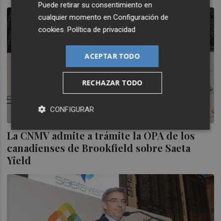
Puede retirar su consentimiento en
cualquier momento en
Configuración de
cookies
.
Política de privacidad
ACEPTAR TODO
RECHAZAR TODO
CONFIGURAR
La CNMV admite a trámite la OPA de los
canadienses de Brookfield sobre Saeta
Yield