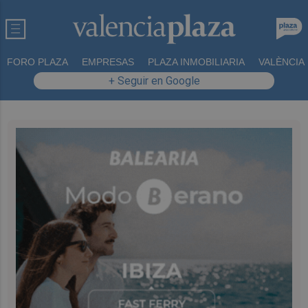
FORO PLAZA
EMPRESAS
PLAZA INMOBILIARIA
VALÈNCIA
+ Seguir en Google