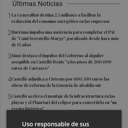
Últimas Noticias
1
La Generalitat destina 2,5 millones a facilitar la
reducción del consumo energético en las empresas
2
Burriana impulsa una asistencia para completar el PAI
de "Camí Serratella-Marge", paralizado desde hace más
de 15 años
3
Simó destaca el impulso del Gobierno al alquiler
asequible en Castelló frente "a los pisos de 200.000
euros de Carrasco"
4
Castelló adjudica a Civicons por 600.500 euros las
obras de reforma de la tenencia de alcaldía sur
5
Castelló acelera el montaje de la infraestructura en las
playas y el Planetari del eclipse para convertirlo en "un
evento histórico"
Uso responsable de sus