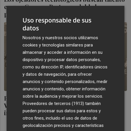
en una Campus Party que dobla la
participación
Uso responsable de sus
datos
Nosotros y nuestros socios utilizamos
cookies y tecnologías similares para
almacenar y acceder a información en su
dispositivo y procesar datos personales,
como su dirección IP, identificadores únicos
y datos de navegación, para ofrecer
anuncios y contenido personalizados, medir
anuncios y contenido, obtener información
sobre la audiencia y mejorar los servicios.
P. Antón: "La Campus Party convierte a
Proveedores de terceros (1913)
también
Valencia durante siete días en el centro de
pueden procesar sus datos para estos y
innovación de España
otros fines, incluido el uso de datos de
geolocalización precisos y características