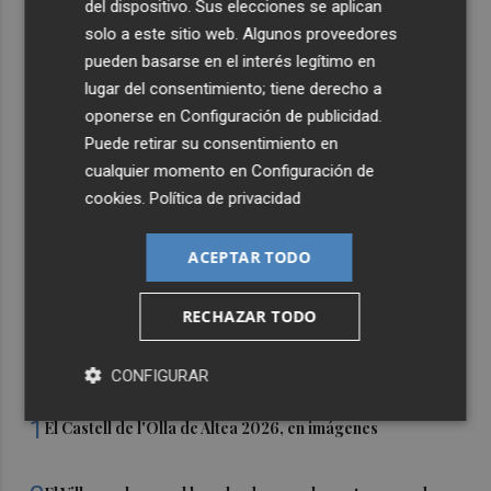
del dispositivo. Sus elecciones se aplican
solo a este sitio web. Algunos proveedores
pueden basarse en el interés legítimo en
lugar del consentimiento; tiene derecho a
oponerse en
Configuración de publicidad
.
Puede retirar su consentimiento en
cualquier momento en
Configuración de
cookies
.
Política de privacidad
ACEPTAR TODO
RECHAZAR TODO
CONFIGURAR
Últimas Noticias
1
El Castell de l'Olla de Altea 2026, en imágenes