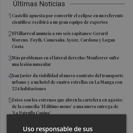
Últimas Noticias
1
Castelló apuesta por convertir el eclipse en un referente
científico: recibirá a un gran equipo de expertos
2
El Villarreal anuncia a sus seis capitanes: Gerard
Moreno, Foyth, Comesaña, Ayoze, Cardona y Logan
Costa
3
Más problemas en el lateral derecho: Monferrer sufre
una lesión muscular
4
San Javier da viabilidad al nuevo contrato del transporte
urbano y a un hotel de cuatro estrellas en La Manga con
324 habitaciones
5
Estos son los estrenos que abren la cartelera en agosto:
de la comedia 'El último mono' a una nueva entrega de
'La Patrulla Canina'
Uso responsable de sus