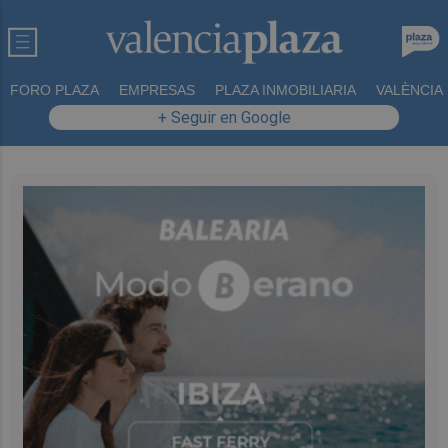
FORO PLAZA
EMPRESAS
PLAZA INMOBILIARIA
VALÈNCIA
+ Seguir en Google