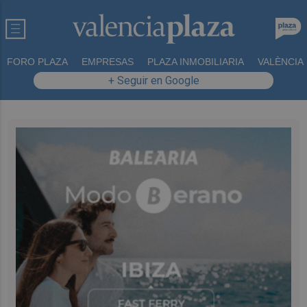
FORO PLAZA
EMPRESAS
PLAZA INMOBILIARIA
VALÈNCIA
+ Seguir en Google