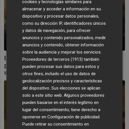
cookies y tecnologías similares para
almacenar y acceder a información en su
dispositivo y procesar datos personales,
como su dirección IP, identificadores únicos
y datos de navegación, para ofrecer
anuncios y contenido personalizados, medir
anuncios y contenido, obtener información
sobre la audiencia y mejorar los servicios.
La sentencia de Blasco: "La corrupción
Proveedores de terceros (1913)
también
política es una de las peores lacras y exige
pueden procesar sus datos para estos y
una respuesta severa
otros fines, incluido el uso de datos de
geolocalización precisos y características
del dispositivo. Sus elecciones se aplican
solo a este sitio web. Algunos proveedores
pueden basarse en el interés legítimo en
lugar del consentimiento; tiene derecho a
oponerse en
Configuración de publicidad
.
Puede retirar su consentimiento en