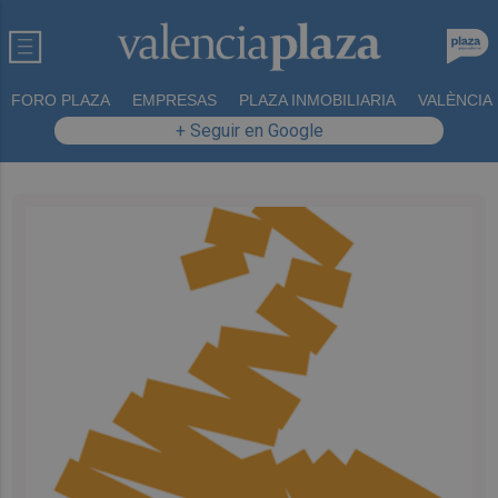
FORO PLAZA
EMPRESAS
PLAZA INMOBILIARIA
VALÈNCIA
+ Seguir en Google