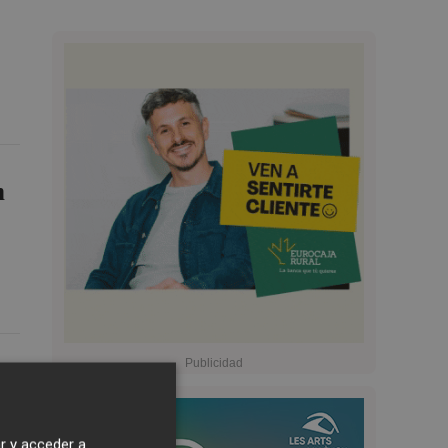
n
r y acceder a