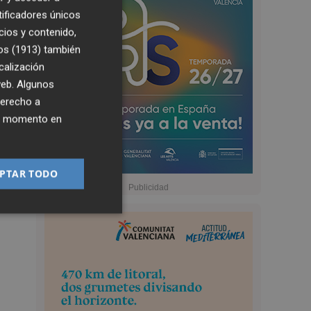
tificadores únicos
cios y contenido,
os (1913)
también
calización
 web. Algunos
derecho a
ier momento en
PTAR TODO