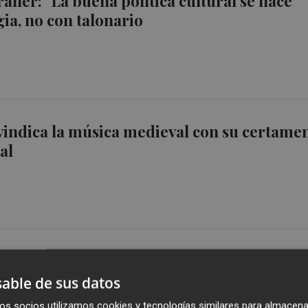
aner: "La buena política cultural se hace
gia, no con talonario
vindica la música medieval con su certame
al
able de sus datos
os socios utilizamos cookies y tecnologías similares para almacena