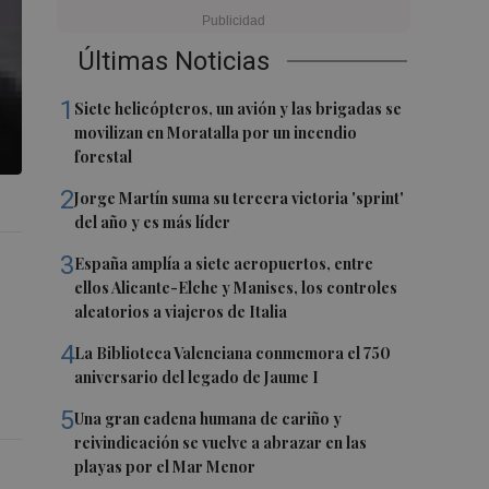
Últimas Noticias
1
Siete helicópteros, un avión y las brigadas se
movilizan en Moratalla por un incendio
forestal
2
Jorge Martín suma su tercera victoria 'sprint'
del año y es más líder
3
España amplía a siete aeropuertos, entre
ellos Alicante-Elche y Manises, los controles
aleatorios a viajeros de Italia
4
La Biblioteca Valenciana conmemora el 750
aniversario del legado de Jaume I
5
Una gran cadena humana de cariño y
reivindicación se vuelve a abrazar en las
playas por el Mar Menor