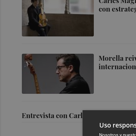
Carles Magr
con estrate
Morella rei
internacion
Entrevista con Carles Magraner
Uso respons
Nosotros y nuestr