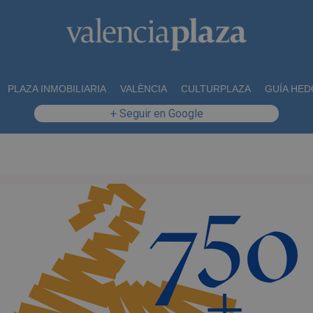
PLAZA INMOBILIARIA
VALÈNCIA
CULTURPLAZA
GUÍA HED
+ Seguir en Google