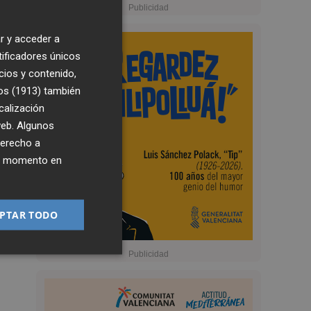
r y acceder a
tificadores únicos
cios y contenido,
os (1913)
también
calización
 web. Algunos
derecho a
ier momento en
PTAR TODO