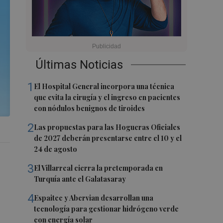
Últimas Noticias
1
El Hospital General incorpora una técnica
que evita la cirugía y el ingreso en pacientes
con nódulos benignos de tiroides
2
Las propuestas para las Hogueras Oficiales
de 2027 deberán presentarse entre el 10 y el
24 de agosto
3
El Villarreal cierra la pretemporada en
Turquía ante el Galatasaray
4
Espaitec y Abervian desarrollan una
tecnología para gestionar hidrógeno verde
con energía solar