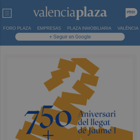
FORO PLAZA
EMPRESAS
PLAZA INMOBILIARIA
VALÈNCIA
+ Seguir en Google