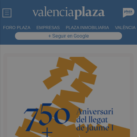
FORO PLAZA
EMPRESAS
PLAZA INMOBILIARIA
VALÈNCIA
+ Seguir en Google