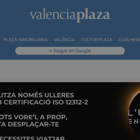
PLAZA INMOBILIARIA
VALÈNCIA
CULTURPLAZA
GUÍA HED
+ Seguir en Google