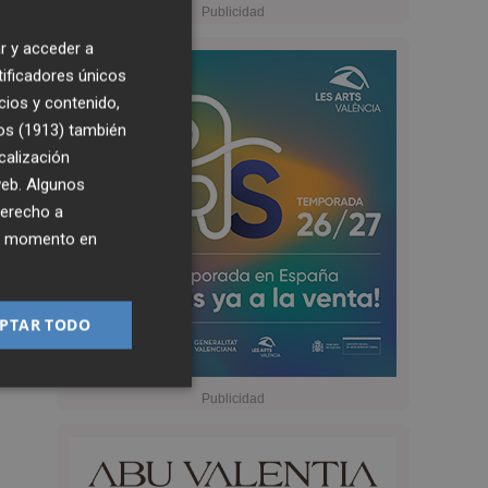
r y acceder a
tificadores únicos
cios y contenido,
os (1913)
también
calización
 web. Algunos
derecho a
ier momento en
PTAR TODO