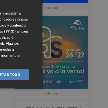
r y acceder a
tificadores únicos
cios y contenido,
os (1913)
también
calización
 web. Algunos
derecho a
ier momento en
PTAR TODO