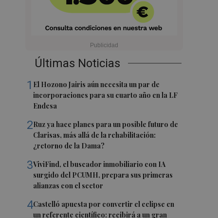
Últimas Noticias
1
El Hozono Jairis aún necesita un par de
incorporaciones para su cuarto año en la LF
Endesa
2
Ruz ya hace planes para un posible futuro de
Clarisas, más allá de la rehabilitación:
¿retorno de la Dama?
3
ViviFind, el buscador inmobiliario con IA
surgido del PCUMH, prepara sus primeras
alianzas con el sector
4
Castelló apuesta por convertir el eclipse en
un referente científico: recibirá a un gran