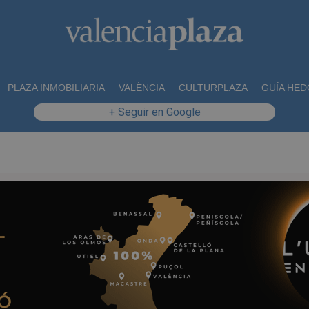
PLAZA INMOBILIARIA
VALÈNCIA
CULTURPLAZA
GUÍA HED
+ Seguir en Google