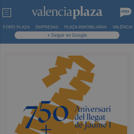
FORO PLAZA
EMPRESAS
PLAZA INMOBILIARIA
VALÈNCIA
+ Seguir en Google