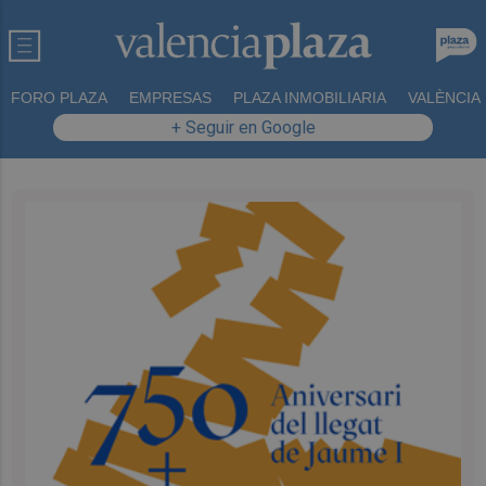
FORO PLAZA
EMPRESAS
PLAZA INMOBILIARIA
VALÈNCIA
+ Seguir en Google