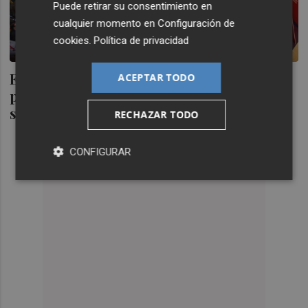
Puede retirar su consentimiento en
cualquier momento en
Configuración de
cookies
.
Política de privacidad
El CEO Congress completa su lista de
ACEPTAR TODO
ponentes y cierra el programa a dos
semanas de la cita
RECHAZAR TODO
CONFIGURAR