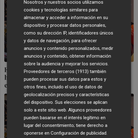
Nosotros y nuestros socios utilizamos
cookies y tecnologías similares para
almacenar y acceder a información en su
dispositivo y procesar datos personales,
como su dirección IP, identificadores únicos
y datos de navegación, para ofrecer
anuncios y contenido personalizados, medir
anuncios y contenido, obtener información
sobre la audiencia y mejorar los servicios.
El CEO Congress calienta motores para
Proveedores de terceros (1913)
también
hacer de nuevo a Murcia capital de los
pueden procesar sus datos para estos y
empresarios
otros fines, incluido el uso de datos de
geolocalización precisos y características
del dispositivo. Sus elecciones se aplican
solo a este sitio web. Algunos proveedores
pueden basarse en el interés legítimo en
lugar del consentimiento; tiene derecho a
oponerse en
Configuración de publicidad
.