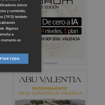
tificadores únicos
cios y contenido,
os (1913)
también
calización
 web. Algunos
derecho a
ier momento en
PTAR TODO