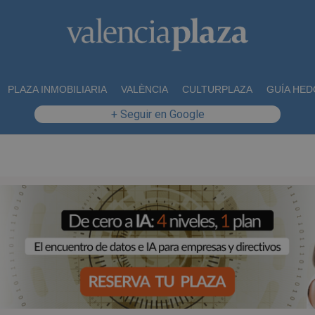
PLAZA INMOBILIARIA
VALÈNCIA
CULTURPLAZA
GUÍA HED
+ Seguir en Google