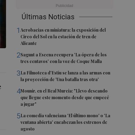
Últimas Noticias
1
Acrobacias en miniatura: la exposición del
Circo del Sol en la estación de tren de
Alicante
2
Sagunt a Escena recupera 'La ópera de los
tres centavos' con la voz de Coque Malla
3
La Filmoteca d'Estiu se lanza a las armas con
la proyección de 'Una batalla tras otra'
e
4
Mounir, en el Real Murcia: "Llevo deseando
que llegue este momento desde que empecé
a jugar"
5
La comedia valenciana 'El último mono' o 'La
ventana abierta' encabezan los estrenos de
agosto