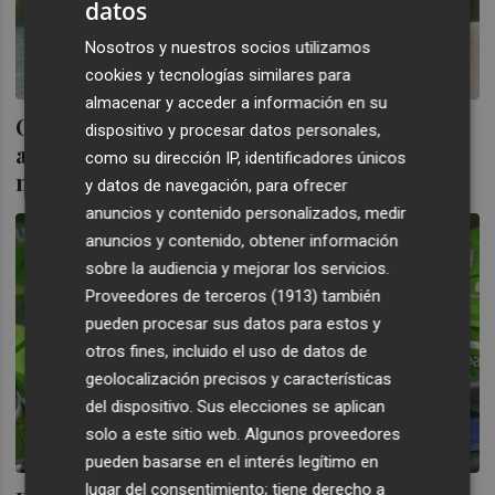
datos
Nosotros y nuestros socios utilizamos
cookies y tecnologías similares para
almacenar y acceder a información en su
Chic-Kles Gum, proveedor de Mercadona,
dispositivo y procesar datos personales,
aumenta sus ventas un 4% hasta los 38,7
como su dirección IP, identificadores únicos
millones
y datos de navegación, para ofrecer
anuncios y contenido personalizados, medir
anuncios y contenido, obtener información
sobre la audiencia y mejorar los servicios.
Proveedores de terceros (1913)
también
pueden procesar sus datos para estos y
otros fines, incluido el uso de datos de
geolocalización precisos y características
del dispositivo. Sus elecciones se aplican
solo a este sitio web. Algunos proveedores
pueden basarse en el interés legítimo en
lugar del consentimiento; tiene derecho a