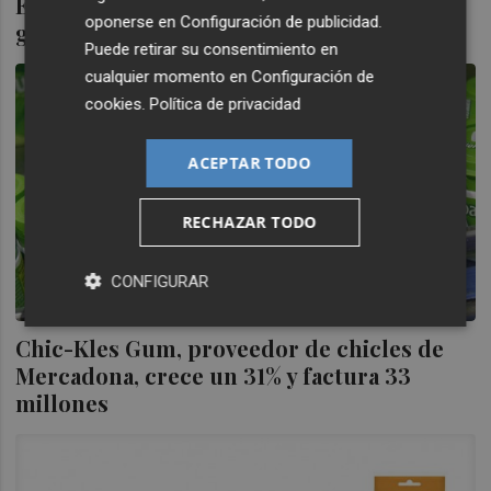
El fabricante de chicles de Mercadona
oponerse en
Configuración de publicidad
.
gana 1,4 millones en 2018, un 40 % más
Puede retirar su consentimiento en
cualquier momento en
Configuración de
cookies
.
Política de privacidad
ACEPTAR TODO
RECHAZAR TODO
CONFIGURAR
Chic-Kles Gum, proveedor de chicles de
Mercadona, crece un 31% y factura 33
millones