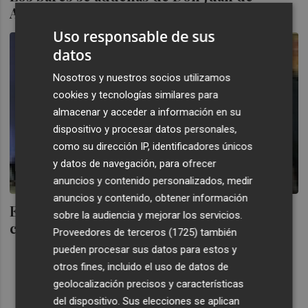
Austria y la moda de Jorge Juan
Uso responsable de sus
datos
Nosotros y nuestros socios utilizamos
cookies y tecnologías similares para
almacenar y acceder a información en su
dispositivo y procesar datos personales,
como su dirección IP, identificadores únicos
y datos de navegación, para ofrecer
anuncios y contenido personalizados, medir
anuncios y contenido, obtener información
El sector del mueble prevé nuevos ERE y
sobre la audiencia y mejorar los servicios.
concursos de acreedores en este año
Proveedores de terceros (1725)
también
pueden procesar sus datos para estos y
otros fines, incluido el uso de datos de
geolocalización precisos y características
del dispositivo. Sus elecciones se aplican