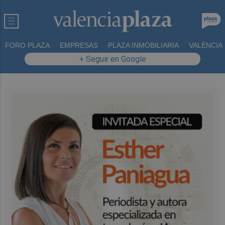
FORO PLAZA
EMPRESAS
PLAZA INMOBILIARIA
VALÈNCIA
+ Seguir en Google