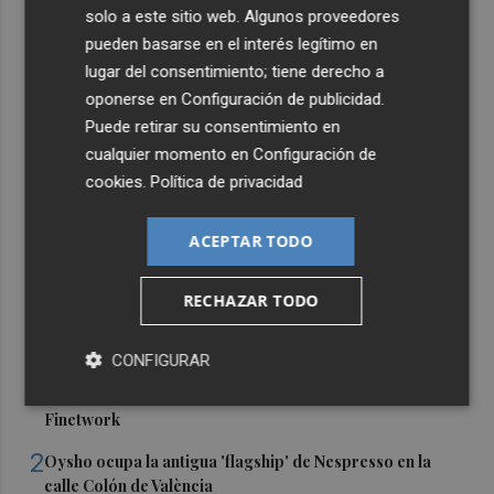
solo a este sitio web. Algunos proveedores
pueden basarse en el interés legítimo en
lugar del consentimiento; tiene derecho a
oponerse en
Configuración de publicidad
.
Puede retirar su consentimiento en
cualquier momento en
Configuración de
cookies
.
Política de privacidad
ACEPTAR TODO
RECHAZAR TODO
Últimas Noticias
CONFIGURAR
1
La justicia cita como investigado al CEO de Vodafone
España tras admitir otra querella del fundador de
Finetwork
2
Oysho ocupa la antigua 'flagship' de Nespresso en la
calle Colón de València