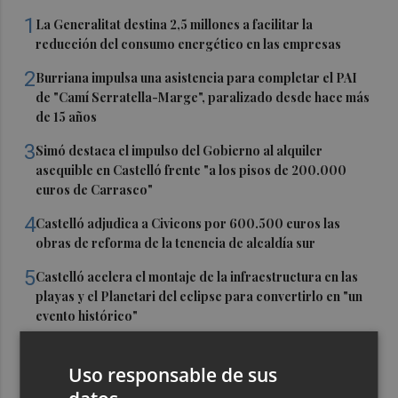
1
La Generalitat destina 2,5 millones a facilitar la
reducción del consumo energético en las empresas
2
Burriana impulsa una asistencia para completar el PAI
de "Camí Serratella-Marge", paralizado desde hace más
de 15 años
3
Simó destaca el impulso del Gobierno al alquiler
asequible en Castelló frente "a los pisos de 200.000
euros de Carrasco"
4
Castelló adjudica a Civicons por 600.500 euros las
obras de reforma de la tenencia de alcaldía sur
5
Castelló acelera el montaje de la infraestructura en las
playas y el Planetari del eclipse para convertirlo en "un
evento histórico"
Uso responsable de sus