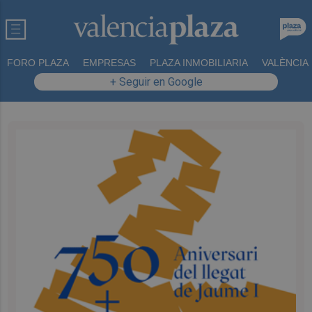
FORO PLAZA
EMPRESAS
PLAZA INMOBILIARIA
VALÈNCIA
+ Seguir en Google