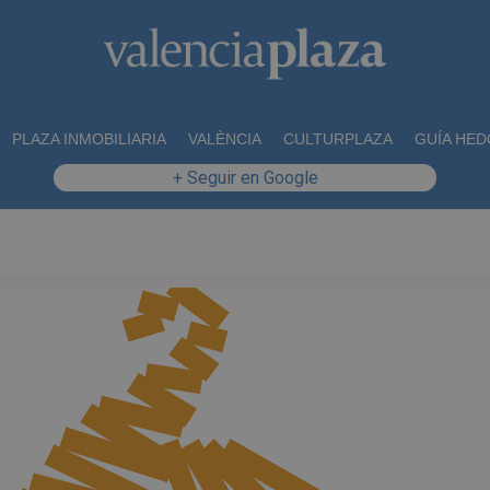
PLAZA INMOBILIARIA
VALÈNCIA
CULTURPLAZA
GUÍA HED
+ Seguir en Google