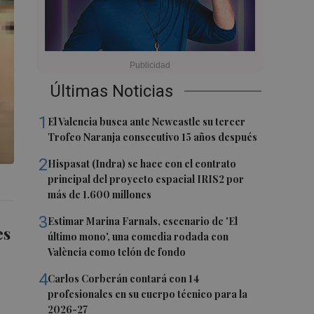
Últimas Noticias
1
El Valencia busca ante Newcastle su tercer
Trofeo Naranja consecutivo 15 años después
2
Hispasat (Indra) se hace con el contrato
principal del proyecto espacial IRIS2 por
más de 1.600 millones
3
Estimar Marina Farnals, escenario de 'El
es
último mono', una comedia rodada con
València como telón de fondo
4
Carlos Corberán contará con 14
profesionales en su cuerpo técnico para la
2026-27