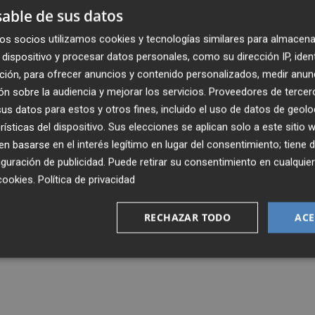
muestra "satisfecho" de la sentencia contr
able de sus datos
a Luz
os socios utilizamos cookies y tecnologías similares para almacena
dispositivo y procesar datos personales, como su dirección IP, iden
ción, para ofrecer anuncios y contenido personalizados, medir anun
n sobre la audiencia y mejorar los servicios.
Proveedores de tercer
s datos para estos y otros fines, incluido el uso de datos de geolo
rísticas del dispositivo. Sus elecciones se aplican solo a este sitio
ia este jueves si la Ciudad de la Luz debe
 basarse en el interés legítimo en lugar del consentimiento; tiene 
5 millones de euros
guración de publicidad
. Puede retirar su consentimiento en cualqu
cookies
.
Política de privacidad
RECHAZAR TODO
ACE