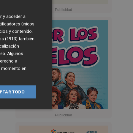
a
r y acceder a
tificadores únicos
cios y contenido,
os (1913)
también
calización
 web. Algunos
derecho a
ier momento en
PTAR TODO