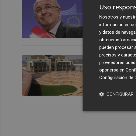
Almunia se 
Uso respons
Ciudad de l
Nosotros y nuestr
información en su 
y datos de navega
obtener informació
pueden procesar su
precisos y caracte
La UE anunc
proveedores pueden
devolver 26
oponerse en
Confi
Configuración de 
CONFIGURAR