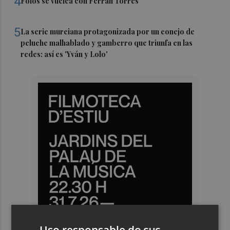
4
Foios se vuelca con Ferran Torres
5
La serie murciana protagonizada por un conejo de
peluche malhablado y gamberro que triunfa en las
redes: así es 'Yván y Lolo'
Uso responsable de sus