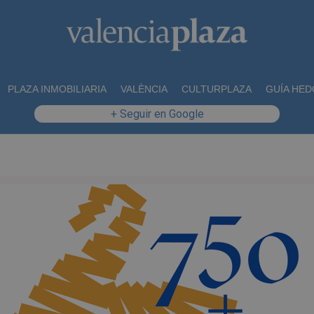
PLAZA INMOBILIARIA
VALÈNCIA
CULTURPLAZA
GUÍA HED
+ Seguir en Google