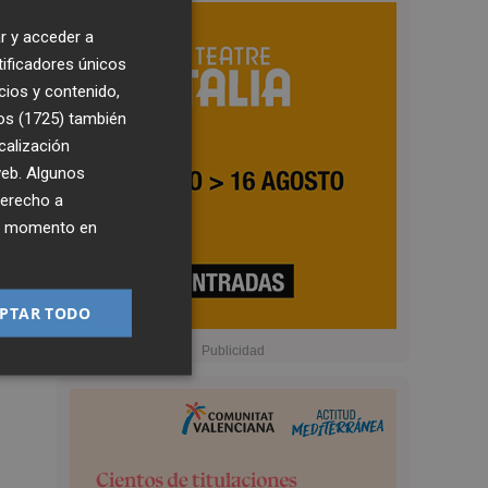
r y acceder a
tificadores únicos
cios y contenido,
os (1725)
también
calización
 web. Algunos
derecho a
ier momento en
PTAR TODO