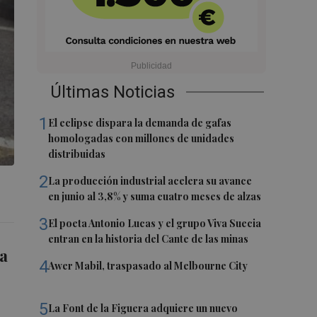
Últimas Noticias
1
El eclipse dispara la demanda de gafas
homologadas con millones de unidades
distribuidas
2
La producción industrial acelera su avance
en junio al 3,8% y suma cuatro meses de alzas
3
El poeta Antonio Lucas y el grupo Viva Suecia
entran en la historia del Cante de las minas
la
4
Awer Mabil, traspasado al Melbourne City
5
La Font de la Figuera adquiere un nuevo