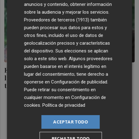
anuncios y contenido, obtener información
sobre la audiencia y mejorar los servicios.
Proveedores de terceros (1913)
también
pueden procesar sus datos para estos y
otros fines, incluido el uso de datos de
geolocalización precisos y características
del dispositivo. Sus elecciones se aplican
solo a este sitio web. Algunos proveedores
pueden basarse en el interés legítimo en
Estrenos de la semana: 'Magia a la luz de la
lugar del consentimiento; tiene derecho a
luna': El Allen de todos los años rinde
oponerse en
Configuración de publicidad
.
tributo a Houdini
Puede retirar su consentimiento en
cualquier momento en
Configuración de
cookies
.
Política de privacidad
ACEPTAR TODO
RECHAZAR TODO