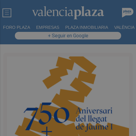
FORO PLAZA
EMPRESAS
PLAZA INMOBILIARIA
VALÈNCIA
+ Seguir en Google