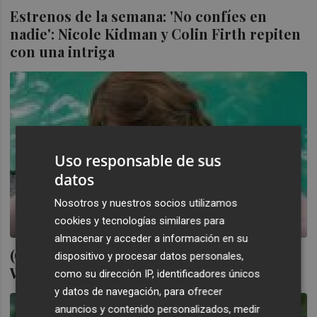
Estrenos de la semana: 'No confíes en
nadie': Nicole Kidman y Colin Firth repiten
con una intriga
Uso responsable de sus
datos
Nosotros y nuestros socios utilizamos
cookies y tecnologías similares para
almacenar y acceder a información en su
(Crítica de cine) Magia a la luz de la luna:
dispositivo y procesar datos personales,
Woody Allen, que estás en los cielos
como su dirección IP, identificadores únicos
y datos de navegación, para ofrecer
anuncios y contenido personalizados, medir