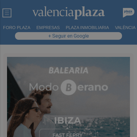
FORO PLAZA
EMPRESAS
PLAZA INMOBILIARIA
VALÈNCIA
+ Seguir en Google