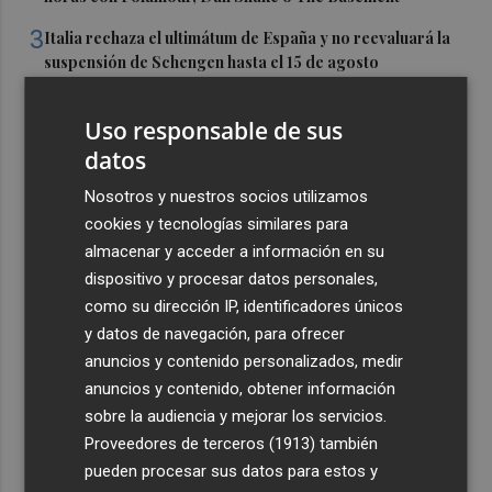
3
Italia rechaza el ultimátum de España y no reevaluará la
suspensión de Schengen hasta el 15 de agosto
4
Leire Díez niega que su "investigación" buscara
Uso responsable de sus
"desestabilizar" ninguna causa "que afectara a los
intereses del PSOE"
datos
5
Castelló acogerá la obra "Helios y Selene" de la
Nosotros y nuestros socios utilizamos
compañía Te Falta Calle: será creada para el eclipse
cookies y tecnologías similares para
almacenar y acceder a información en su
dispositivo y procesar datos personales,
como su dirección IP, identificadores únicos
y datos de navegación, para ofrecer
anuncios y contenido personalizados, medir
anuncios y contenido, obtener información
sobre la audiencia y mejorar los servicios.
Proveedores de terceros (1913)
también
pueden procesar sus datos para estos y