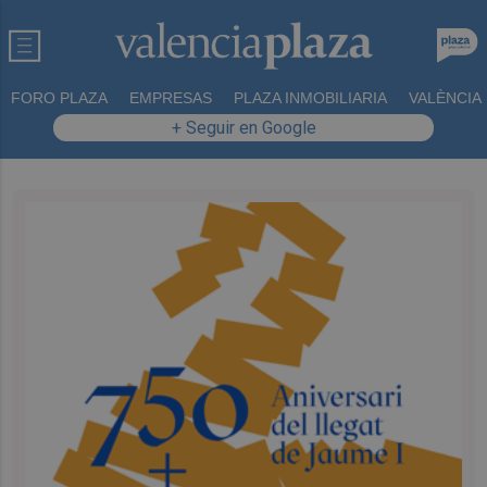
FORO PLAZA
EMPRESAS
PLAZA INMOBILIARIA
VALÈNCIA
+ Seguir en Google