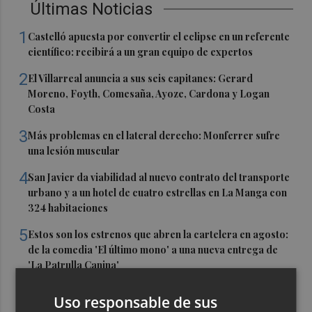
Últimas Noticias
1
Castelló apuesta por convertir el eclipse en un referente
científico: recibirá a un gran equipo de expertos
2
El Villarreal anuncia a sus seis capitanes: Gerard
Moreno, Foyth, Comesaña, Ayoze, Cardona y Logan
Costa
3
Más problemas en el lateral derecho: Monferrer sufre
una lesión muscular
4
San Javier da viabilidad al nuevo contrato del transporte
urbano y a un hotel de cuatro estrellas en La Manga con
324 habitaciones
5
Estos son los estrenos que abren la cartelera en agosto:
de la comedia 'El último mono' a una nueva entrega de
'La Patrulla Canina'
Uso responsable de sus