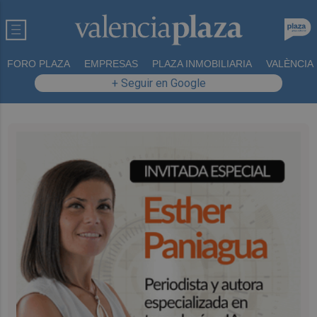
FORO PLAZA
EMPRESAS
PLAZA INMOBILIARIA
VALÈNCIA
+ Seguir en Google