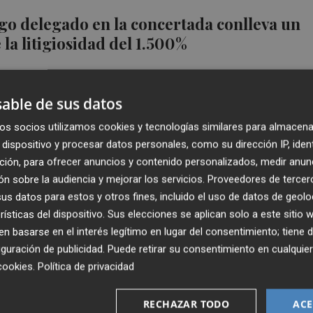
ago delegado en la concertada conlleva un
la litigiosidad del 1.500%
able de sus datos
os socios utilizamos cookies y tecnologías similares para almacena
dispositivo y procesar datos personales, como su dirección IP, iden
nsidera que hubo discriminación a la
ción, para ofrecer anuncios y contenido personalizados, medir anun
en las ayudas de refuerzo en el 20-21
n sobre la audiencia y mejorar los servicios.
Proveedores de tercer
s datos para estos y otros fines, incluido el uso de datos de geolo
rísticas del dispositivo. Sus elecciones se aplican solo a este sitio
 basarse en el interés legítimo en lugar del consentimiento; tiene 
guración de publicidad
. Puede retirar su consentimiento en cualqu
cookies
.
Política de privacidad
 advierte a colegios concertados de que no
RECHAZAR TODO
ACE
ar a familias por enseñanza obligatoria