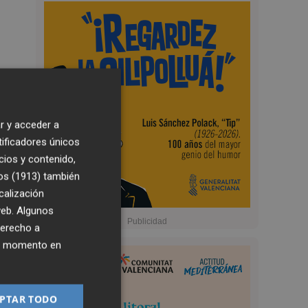
r y acceder a
tificadores únicos
cios y contenido,
os (1913)
también
calización
 web. Algunos
derecho a
ier momento en
PTAR TODO