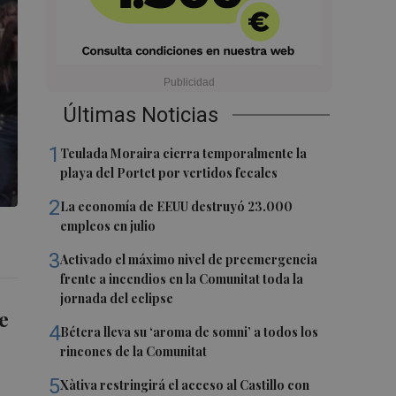
Últimas Noticias
1
Teulada Moraira cierra temporalmente la
playa del Portet por vertidos fecales
2
La economía de EEUU destruyó 23.000
empleos en julio
3
Activado el máximo nivel de preemergencia
frente a incendios en la Comunitat toda la
jornada del eclipse
e
4
Bétera lleva su ‘aroma de somni’ a todos los
rincones de la Comunitat
5
Xàtiva restringirá el acceso al Castillo con