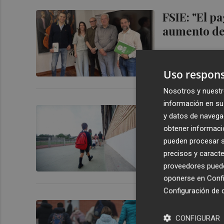
FSIE: "El p
aumento de 
Uso respons
Nosotros y nuestr
información en su 
El TSJCV co
y datos de navega
concertada 
obtener informació
pueden procesar su
precisos y caracte
proveedores pueden
oponerse en
Confi
Configuración de 
El Gobierno
pueden cobr
CONFIGURAR