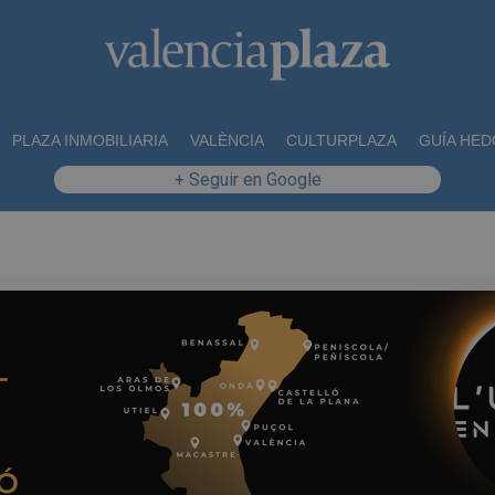
PLAZA INMOBILIARIA
VALÈNCIA
CULTURPLAZA
GUÍA HED
+ Seguir en Google