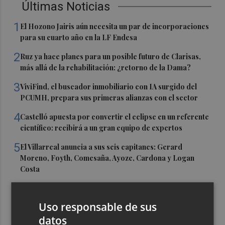
Últimas Noticias
1
El Hozono Jairis aún necesita un par de incorporaciones
para su cuarto año en la LF Endesa
2
Ruz ya hace planes para un posible futuro de Clarisas,
más allá de la rehabilitación: ¿retorno de la Dama?
3
ViviFind, el buscador inmobiliario con IA surgido del
PCUMH, prepara sus primeras alianzas con el sector
4
Castelló apuesta por convertir el eclipse en un referente
científico: recibirá a un gran equipo de expertos
5
El Villarreal anuncia a sus seis capitanes: Gerard
Moreno, Foyth, Comesaña, Ayoze, Cardona y Logan
Costa
Uso responsable de sus
datos