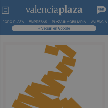
FORO PLAZA
EMPRESAS
PLAZA INMOBILIARIA
VALÈNCIA
+ Seguir en Google