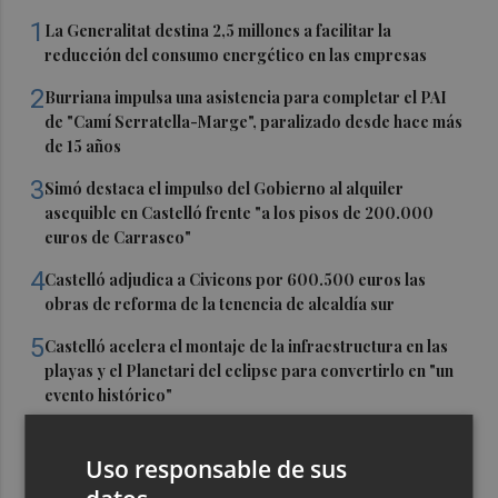
1
La Generalitat destina 2,5 millones a facilitar la
reducción del consumo energético en las empresas
2
Burriana impulsa una asistencia para completar el PAI
de "Camí Serratella-Marge", paralizado desde hace más
de 15 años
3
Simó destaca el impulso del Gobierno al alquiler
asequible en Castelló frente "a los pisos de 200.000
euros de Carrasco"
4
Castelló adjudica a Civicons por 600.500 euros las
obras de reforma de la tenencia de alcaldía sur
5
Castelló acelera el montaje de la infraestructura en las
playas y el Planetari del eclipse para convertirlo en "un
evento histórico"
Uso responsable de sus