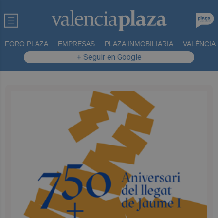
FORO PLAZA
EMPRESAS
PLAZA INMOBILIARIA
VALÈNCIA
+ Seguir en Google