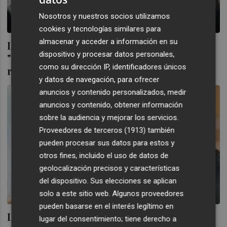
Nosotros y nuestros socios utilizamos
cookies y tecnologías similares para
almacenar y acceder a información en su
Llombart asegura que trabaja para ser
dispositivo y procesar datos personales,
"más eficientes" en el servicio de
como su dirección IP, identificadores únicos
resonancias magnéticas
y datos de navegación, para ofrecer
anuncios y contenido personalizados, medir
anuncios y contenido, obtener información
sobre la audiencia y mejorar los servicios.
Proveedores de terceros (1913)
también
pueden procesar sus datos para estos y
otros fines, incluido el uso de datos de
geolocalización precisos y características
del dispositivo. Sus elecciones se aplican
solo a este sitio web. Algunos proveedores
pueden basarse en el interés legítimo en
Llombart afirma que en 2013 habrá un
lugar del consentimiento; tiene derecho a