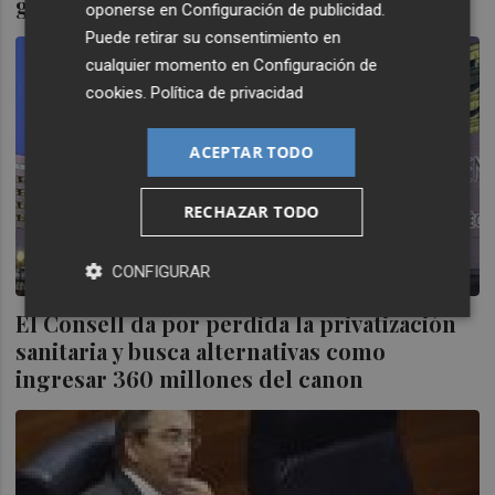
gasto mayor a lo presupuestado
oponerse en
Configuración de publicidad
.
Puede retirar su consentimiento en
cualquier momento en
Configuración de
cookies
.
Política de privacidad
ACEPTAR TODO
RECHAZAR TODO
CONFIGURAR
El Consell da por perdida la privatización
sanitaria y busca alternativas como
ingresar 360 millones del canon