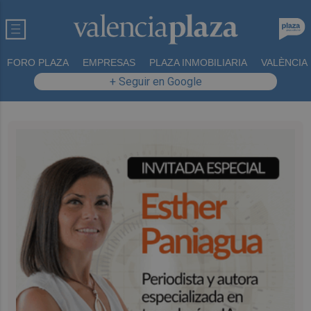
FORO PLAZA
EMPRESAS
PLAZA INMOBILIARIA
VALÈNCIA
+ Seguir en Google