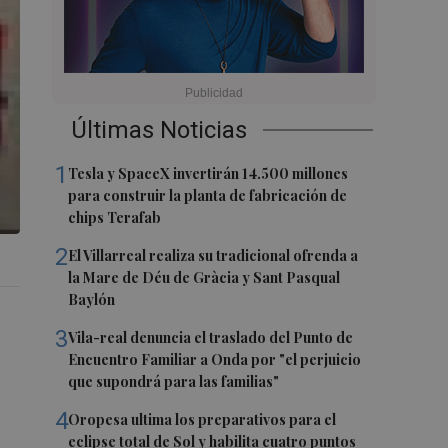
Últimas Noticias
1
Tesla y SpaceX invertirán 14.500 millones
para construir la planta de fabricación de
chips Terafab
2
El Villarreal realiza su tradicional ofrenda a
la Mare de Déu de Gràcia y Sant Pasqual
Baylón
3
Vila-real denuncia el traslado del Punto de
Encuentro Familiar a Onda por "el perjuicio
que supondrá para las familias"
4
Oropesa ultima los preparativos para el
eclipse total de Sol y habilita cuatro puntos