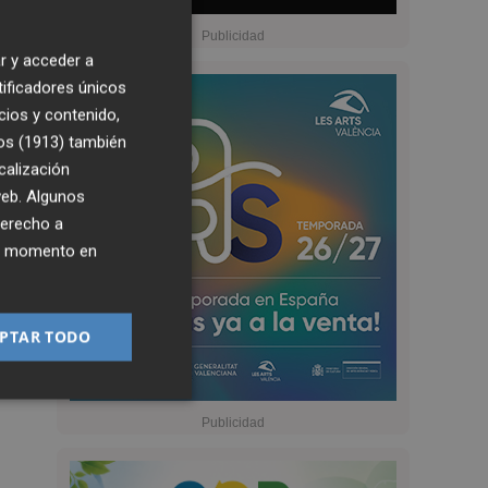
r y acceder a
tificadores únicos
cios y contenido,
os (1913)
también
calización
 web. Algunos
derecho a
ier momento en
PTAR TODO