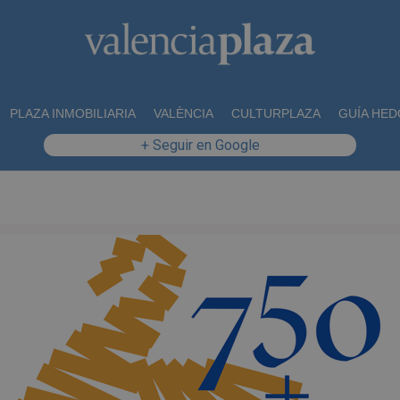
PLAZA INMOBILIARIA
VALÈNCIA
CULTURPLAZA
GUÍA HED
+ Seguir en Google