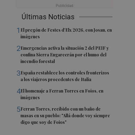
Últimas Noticias
1
El pregón de Festes d'Elx 2026, con Josan, en
imágenes
2
Emergencias activa la situación 2 del PEIF y
confina Sierra Engarcerán por el humo del
incendio forestal
3
España restablece los controles fronterizos
a los viajeros procedentes de Italia
4
El homenaje a Ferran Torres en Foios, en
imágenes
5
Ferran Torres, recibido con un baño de
masas en su pueblo: "Allá donde voy siempre
digo que soy de Foios"