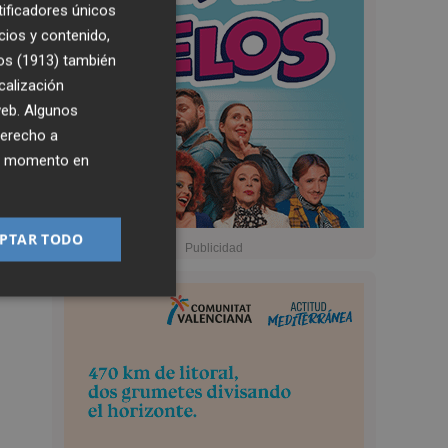
tificadores únicos
cios y contenido,
os (1913)
también
calización
 web. Algunos
derecho a
ier momento en
PTAR TODO