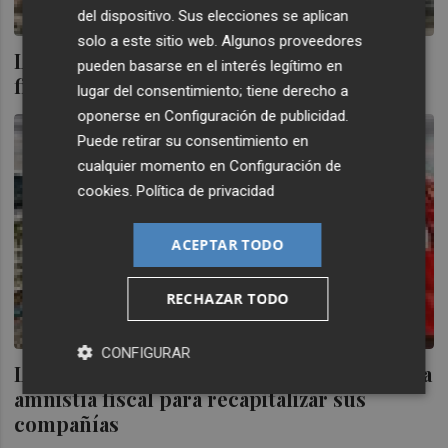
del dispositivo. Sus elecciones se aplican
solo a este sitio web. Algunos proveedores
La Generalitat rebaña 15,5 millones para
pueden basarse en el interés legítimo en
financiar RTVV
lugar del consentimiento; tiene derecho a
oponerse en
Configuración de publicidad
.
Puede retirar su consentimiento en
cualquier momento en
Configuración de
cookies
.
Política de privacidad
ACEPTAR TODO
RECHAZAR TODO
CONFIGURAR
Los empresarios valencianos aprovechan la
amnistía fiscal para recapitalizar sus
compañías