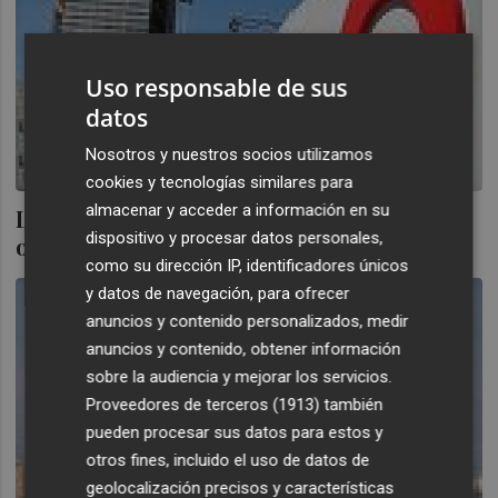
Uso responsable de sus
datos
Nosotros y nuestros socios utilizamos
cookies y tecnologías similares para
almacenar y acceder a información en su
La imprevisión y los retrasos en RTVV
dispositivo y procesar datos personales,
obligan a inyectar 15,5 millones más
como su dirección IP, identificadores únicos
y datos de navegación, para ofrecer
anuncios y contenido personalizados, medir
anuncios y contenido, obtener información
sobre la audiencia y mejorar los servicios.
Proveedores de terceros (1913)
también
pueden procesar sus datos para estos y
otros fines, incluido el uso de datos de
geolocalización precisos y características