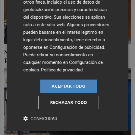
otros fines, incluido el uso de datos de
geolocalización precisos y características
del dispositivo. Sus elecciones se aplican
solo a este sitio web. Algunos proveedores
pueden basarse en el interés legítimo en
lugar del consentimiento; tiene derecho a
oponerse en
Configuración de publicidad
.
Service Point prevé registrar beneficios a
Puede retirar su consentimiento en
partir de 2013
cualquier momento en
Configuración de
cookies
.
Política de privacidad
ACEPTAR TODO
RECHAZAR TODO
CONFIGURAR