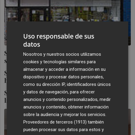
Uso responsable de sus
datos
Service Point firma un acuerdo con la
Nosotros y nuestros socios utilizamos
sueca Granuldisk
cookies y tecnologías similares para
almacenar y acceder a información en su
Service Point dispara los números rojos
dispositivo y procesar datos personales,
hasta los 12,8 millones
como su dirección IP, identificadores únicos
Service Point Francia confirma su
y datos de navegación, para ofrecer
liderazgo en impresión online
anuncios y contenido personalizados, medir
anuncios y contenido, obtener información
sobre la audiencia y mejorar los servicios.
Proveedores de terceros (1913)
también
pueden procesar sus datos para estos y