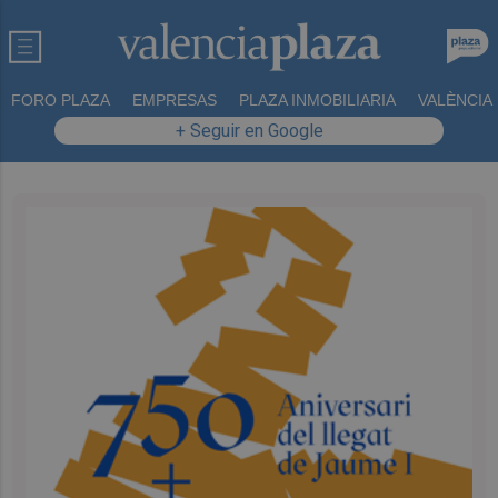
FORO PLAZA
EMPRESAS
PLAZA INMOBILIARIA
VALÈNCIA
+ Seguir en Google