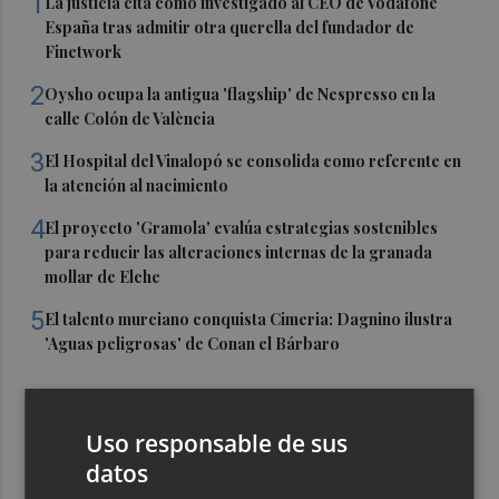
1
La justicia cita como investigado al CEO de Vodafone
España tras admitir otra querella del fundador de
Finetwork
2
Oysho ocupa la antigua 'flagship' de Nespresso en la
calle Colón de València
3
El Hospital del Vinalopó se consolida como referente en
la atención al nacimiento
4
El proyecto 'Gramola' evalúa estrategias sostenibles
para reducir las alteraciones internas de la granada
mollar de Elche
5
El talento murciano conquista Cimeria: Dagnino ilustra
'Aguas peligrosas' de Conan el Bárbaro
Uso responsable de sus
datos