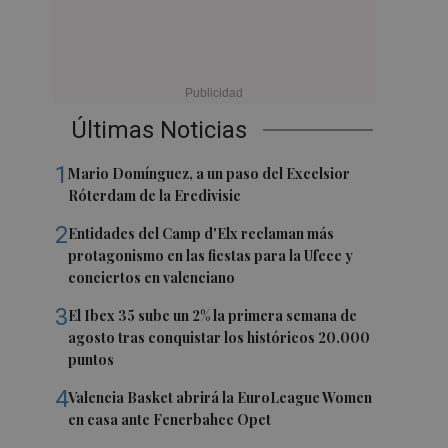
Últimas Noticias
1
Mario Domínguez, a un paso del Excelsior
Róterdam de la Eredivisie
2
Entidades del Camp d'Elx reclaman más
protagonismo en las fiestas para la Ufece y
conciertos en valenciano
3
El Ibex 35 sube un 2% la primera semana de
agosto tras conquistar los históricos 20.000
puntos
4
Valencia Basket abrirá la EuroLeague Women
en casa ante Fenerbahce Opet