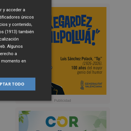
r y acceder a
tificadores únicos
cios y contenido,
os (1913)
también
calización
 web. Algunos
derecho a
ier momento en
PTAR TODO