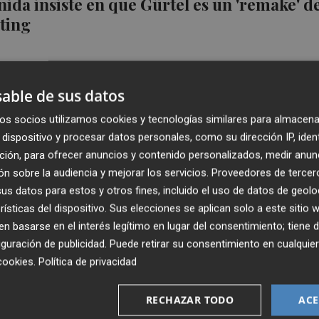
ida insiste en que Gürtel es un 'remake' d
ting
able de sus datos
os socios utilizamos cookies y tecnologías similares para almacena
conocimiento del juez otros dos contratos
dispositivo y procesar datos personales, como su dirección IP, iden
ción, para ofrecer anuncios y contenido personalizados, medir anun
 la Generalitat
n sobre la audiencia y mejorar los servicios.
Proveedores de tercer
s datos para estos y otros fines, incluido el uso de datos de geolo
rísticas del dispositivo. Sus elecciones se aplican solo a este sitio
 basarse en el interés legítimo en lugar del consentimiento; tiene 
guración de publicidad
. Puede retirar su consentimiento en cualqu
cookies
.
Política de privacidad
ste martes en el juzgado de Palma la
bre contratos de la Generalitat con Over
RECHAZAR TODO
ACE