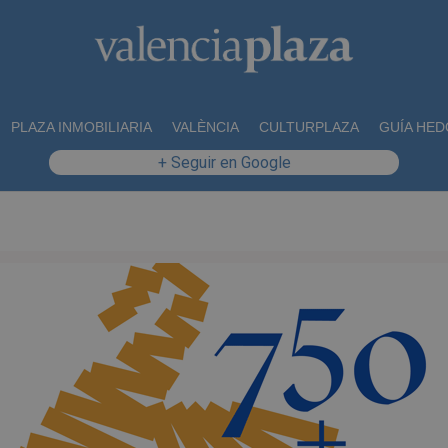
PLAZA INMOBILIARIA
VALÈNCIA
CULTURPLAZA
GUÍA HED
+ Seguir en Google