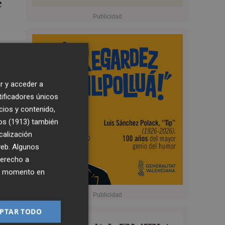
e
r y acceder a
tificadores únicos
cios y contenido,
os (1913)
también
calización
 web. Algunos
derecho a
ier momento en
PTAR TODO