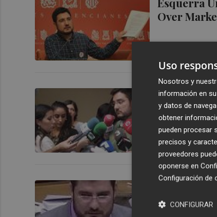
Esquerra Un
Over Marke
Uso respons
Nosotros y nuestr
EU pone en 
información en su 
y datos de navega
de Over con
obtener informació
pueden procesar su
precisos y caracte
proveedores pueden
oponerse en
Confi
Configuración de 
EU amplia e
denuncia so
CONFIGURAR
Marketing