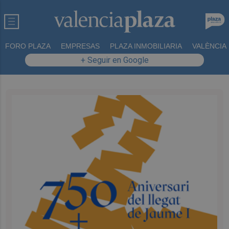
FORO PLAZA
EMPRESAS
PLAZA INMOBILIARIA
VALÈNCIA
+ Seguir en Google